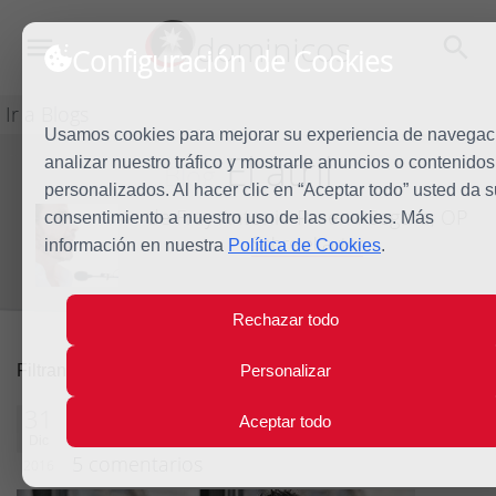
dominicos
Configuración de Cookies
Ir a Blogs
Usamos cookies para mejorar su experiencia de navegac
El atril
analizar nuestro tráfico y mostrarle anuncios o contenidos
Blog
personalizados. Al hacer clic en “Aceptar todo” usted da s
de Fray Antonio Praena Segura, OP
consentimiento a nuestro uso de las cookies. Más
Sobre el autor
información en nuestra
Política de Cookies
.
Rechazar todo
2016
quitar filtro
Filtrando por:
Personalizar
Liturgia de las horas
31
Aceptar todo
Dic
5 comentarios
2016