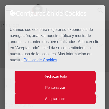
dominicos
Configuración de Cookies
Ir a Blogs
Usamos cookies para mejorar su experiencia de
El atril
navegación, analizar nuestro tráfico y mostrarle
Blog
anuncios o contenidos personalizados. Al hacer clic
de Fray Antonio Praena Segura, OP
en “Aceptar todo” usted da su consentimiento a
Sobre el autor
nuestro uso de las cookies. Más información en
nuestra
Política de Cookies
.
Rechazar todo
Pintadas en los
14
Feb
Personalizar
baños de los bares
2022
Aceptar todo
3 comentarios