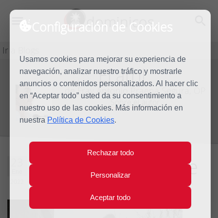
dominicos
Configuración de Cookies
Ir a Blogs
Usamos cookies para mejorar su experiencia de
El atril
navegación, analizar nuestro tráfico y mostrarle
Blog
anuncios o contenidos personalizados. Al hacer clic
de Fray Antonio Praena Segura, OP
en “Aceptar todo” usted da su consentimiento a
Sobre el autor
nuestro uso de las cookies. Más información en
nuestra
Política de Cookies
.
Rechazar todo
Mustafá y su padre
23
Ene
Personalizar
2022
0 comentarios
Aceptar todo