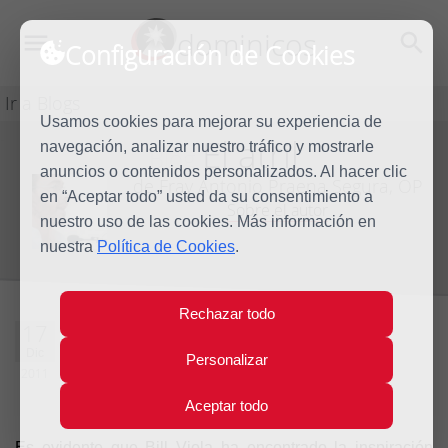
dominicos
Configuración de Cookies
Ir a Blogs
Usamos cookies para mejorar su experiencia de
El atril
navegación, analizar nuestro tráfico y mostrarle
Blog
anuncios o contenidos personalizados. Al hacer clic
de Fray Antonio Praena Segura, OP
en “Aceptar todo” usted da su consentimiento a
Sobre el autor
nuestro uso de las cookies. Más información en
nuestra
Política de Cookies
.
Rechazar todo
El saludo
17
Dic
Personalizar
2011
0 comentarios
Aceptar todo
Es evidente que Bill Viola ha encontrado la inspiración