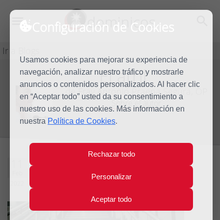
dominicos
Configuración de Cookies
Ir a Blogs
Usamos cookies para mejorar su experiencia de
El atril
navegación, analizar nuestro tráfico y mostrarle
Blog
anuncios o contenidos personalizados. Al hacer clic
de Fray Antonio Praena Segura, OP
en “Aceptar todo” usted da su consentimiento a
Sobre el autor
nuestro uso de las cookies. Más información en
nuestra
Política de Cookies
.
Rechazar todo
El Poeta del Metro
11
Feb
Personalizar
2022
1 comentarios
Aceptar todo